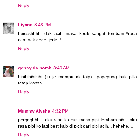
Reply
Liyana
3:48 PM
huissshhhh...dak acih masa kecik..sangat tombam!!!rasa
cam nak geget jerk~!!
Reply
genny da bomb
8:49 AM
hihihihihihihi (tu je mampu nk taip) ..papepung buk pilla
tetap klasss!
Reply
Mummy Alysha
4:32 PM
perggghhh... aku rasa ko cun masa pipi tembam nih... aku
rasa pipi ko lagi best kalo di picit dari pipi acih... hehehe....
Reply