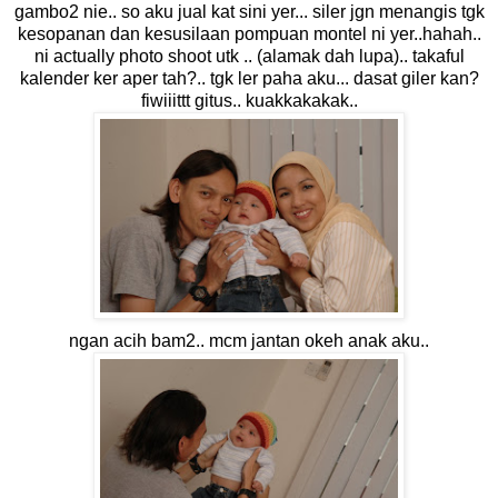
gambo2 nie.. so aku jual kat sini yer... siler jgn menangis tgk
kesopanan dan kesusilaan pompuan montel ni yer..hahah..
ni actually photo shoot utk .. (alamak dah lupa).. takaful
kalender ker aper tah?.. tgk ler paha aku... dasat giler kan?
fiwiiittt gitus.. kuakkakakak..
ngan acih bam2.. mcm jantan okeh anak aku..