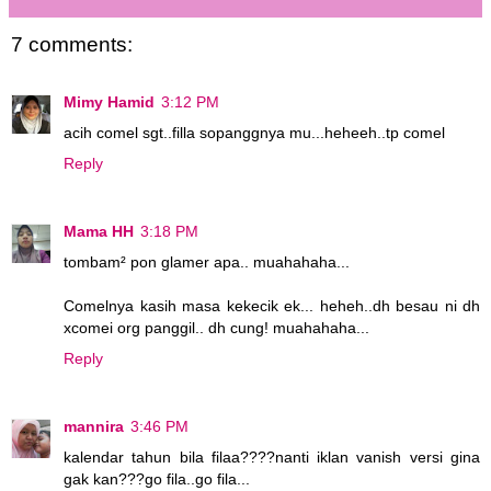
7 comments:
Mimy Hamid
3:12 PM
acih comel sgt..filla sopanggnya mu...heheeh..tp comel
Reply
Mama HH
3:18 PM
tombam² pon glamer apa.. muahahaha...
Comelnya kasih masa kekecik ek... heheh..dh besau ni dh
xcomei org panggil.. dh cung! muahahaha...
Reply
mannira
3:46 PM
kalendar tahun bila filaa????nanti iklan vanish versi gina
gak kan???go fila..go fila...