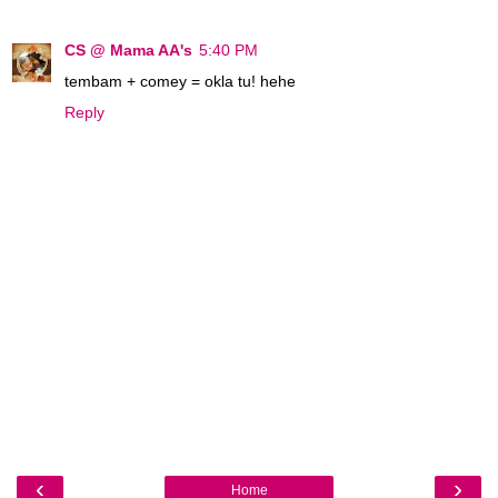
CS @ Mama AA's
5:40 PM
tembam + comey = okla tu! hehe
Reply
‹
›
Home