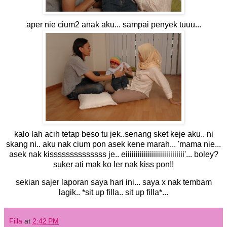
aper nie cium2 anak aku... sampai penyek tuuu...
kalo lah acih tetap beso tu jek..senang sket keje aku.. ni
skang ni.. aku nak cium pon asek kene marah... 'mama nie...
asek nak kissssssssssssss je.. eiiiiiiiiiiiiiiiiiiiiiiiiiiiii'... boley?
suker ati mak ko ler nak kiss pon!!
sekian sajer laporan saya hari ini... saya x nak tembam
lagik.. *sit up filla.. sit up filla*...
Filla
at
2:42 PM