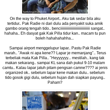
On the way to Phuket Airport.. Aku tak sedar bila aku
tertidur.. Pak Radie ni dari dulu ada penyakit suka amik
gambo orang tengah tido.. benciiiiiiiiiiiiiiiiiiiiiiiiiiiiii sangat..
hahaha.. Eh dasyat gak Kak Pilla tidur kan.. macam tu pun
boleh hahahahahha...
Sampai airport menggelupur lapar.. Pastu Pak Radie
marah.. "Awak ni apa kene?? Lapar je memanjang".. Terus
terbeliak mata Kak Pilla.. "Heyyyyyy... mestilah.. kang tak
makan sekarang.. sampai KL sana dah pukul 9-10 malam
camtu.. Kalau lapar jatuh pitam pengsan camne???? ai jenis
organized ok.. sebelum lapar kene makan dulu.. sebelum
tido gosok gigi dulu, sebelum hujan dah siapkan payung..
Paham?