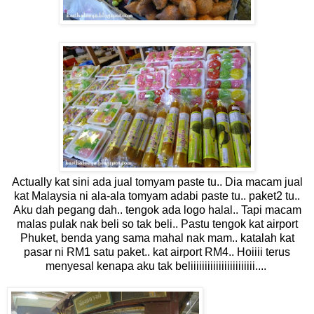
Actually kat sini ada jual tomyam paste tu.. Dia macam jual
kat Malaysia ni ala-ala tomyam adabi paste tu.. paket2 tu..
Aku dah pegang dah.. tengok ada logo halal.. Tapi macam
malas pulak nak beli so tak beli.. Pastu tengok kat airport
Phuket, benda yang sama mahal nak mam.. katalah kat
pasar ni RM1 satu paket.. kat airport RM4.. Hoiiii terus
menyesal kenapa aku tak beliiiiiiiiiiiiiiiiiiiiiii....