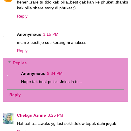
heheh..rare tu tido kak pilla..best gak kan ke phuket..thanks
kak pilla share story di phuket ;)
Reply
Anonymous
3:15 PM
mcm x bestt je cuti korang ni ahaksss
Reply
Replies
Anonymous
9:34 PM
Nape tak best pulsk. Jeles la tu...
Reply
Chekgu Azrine
3:25 PM
Hahaaha...lawaks yg last sekli..folow tepuk dahi jugak