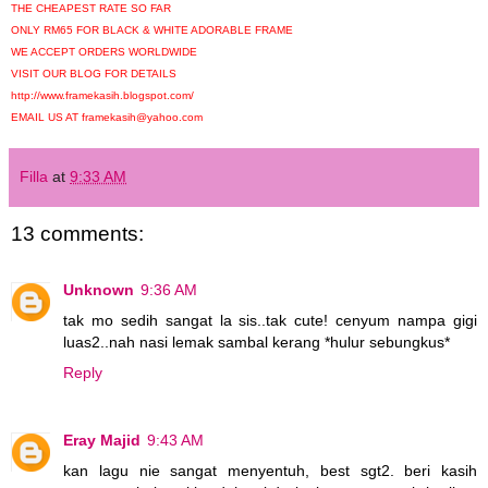
THE CHEAPEST RATE SO FAR
ONLY RM65 FOR BLACK & WHITE ADORABLE FRAME
WE ACCEPT ORDERS WORLDWIDE
VISIT OUR BLOG FOR DETAILS
http://www.framekasih.blogspot.com/
EMAIL US AT framekasih@yahoo.com
Filla
at
9:33 AM
13 comments:
Unknown
9:36 AM
tak mo sedih sangat la sis..tak cute! cenyum nampa gigi
luas2..nah nasi lemak sambal kerang *hulur sebungkus*
Reply
Eray Majid
9:43 AM
kan lagu nie sangat menyentuh, best sgt2. beri kasih