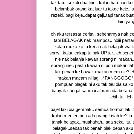
tak tau.. sekali dua fine.. kalau hari-hari 
belambak orang kat luar tu takde keje.. 
rezeki..bagi keje..dapat gaji..tapi tanak b
lain yan
oh aku tersasar cerita.. sebenarnya nak ce
tapi BELAGAK nak mampos.. hoiii pantang
kalau muka ko tu kena nak belagak wa tar
sorry.. kalau cakap tu nak UP jer.. eh benci
nie nak belanja kawan sorang ni makan.. 
sorang nie.. pastu kawan ni pon makan lah ye
tak penah ke bawak makan mcm nie? eh
makan macam ni lagi.. *PANGGGGG* ter
pompuan blagak ni aku tak tau dia saiko 
banyak sangat sampai almari ada berapa bi
lebih tu.. le
bajet laki dia gempak.. semua hormat laki 
kalau menteri pon ada orang kisah ke? ko
tanak belagak..muahahah.. ada sekali tu, 
belagak..sebab tak penah plak depan aku di