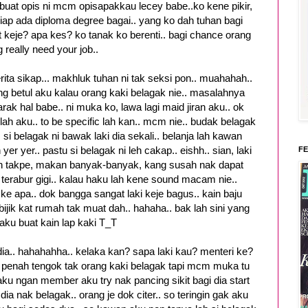
ko buat opis ni mcm opisapakkau lecey babe..ko kene pikir,
siap ada diploma degree bagai.. yang ko dah tuhan bagi
uat keje? apa kes? ko tanak ko berenti.. bagi chance orang
g really need your job..
rita sikap... makhluk tuhan ni tak seksi pon.. muahahah..
 betul aku kalau orang kaki belagak nie.. masalahnya
ak hal babe.. ni muka ko, lawa lagi maid jiran aku.. ok
 lah aku.. to be specific lah kan.. mcm nie.. budak belagak
si belagak ni bawak laki dia sekali.. belanja lah kawan
r yer.. pastu si belagak ni leh cakap.. eishh.. sian, laki
FE
 takpe, makan banyak-banyak, kang susah nak dapat
abur gigi.. kalau haku lah kene sound macam nie..
ke apa.. dok bangga sangat laki keje bagus.. kain baju
jik kat rumah tak muat dah.. hahaha.. bak lah sini yang
h aku buat kain lap kaki T_T
dia.. hahahahha.. kelaka kan? sapa laki kau? menteri ke?
 penah tengok tak orang kaki belagak tapi mcm muka tu
aku ngan member aku try nak pancing sikit bagi dia start
a nak belagak.. orang je dok citer.. so teringin gak aku