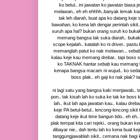
ko betul.. ini jawatan ko jawatan biasa j
melawan.. eh eh ehhhh..banyak lemak kau
tak leh diarah, buat apa ko datang keje s
bawahan, ko kena lah dengar perintah sikit
suruh apa hal? bukan orang suruh ko bukak
memang bangsa tak suka diarah.. bukak k
scope kejalah.. katalah ko ni driver.. pastu 
memanglah patut ko nak melawan... sebab 
kalau keje kau memang drebar.. tapi boss s
ko TAKNAK hantar sebab kau memang tak
kenapa bangsa macam ni wujud.. ko seda
boss plak.. eh gaji ko nak plak? t
ni lagi satu yang bangsa kaki menjawab.. t
pon.. tak kisah lah ko suka ke tak ke boss k
lah.. ikut lah apa jawatan kau.. kalau drebar
keje PA betul-betul.. lencong-lencong sikit
datang keje ikut time bangun tido.. eh eh.
plak tempat kita cari rejeki.. orang bukan ke
dibayar nie.. dah tentu lah ko kena buat ke
tanggungjawablah sikit.. cemana nak bagi 