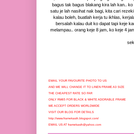
bagus tak bagus blakang kira lah kan.. k
satu je lah nasihat nak bagi, kita cari reze
kalau boleh, buatlah kerja tu ikhlas, kerj
bersalah kalau duit ko dapat tapi keje kau 
melampau.. orang keje 8 jam, ko keje 4 ja
sek
EMAIL YOUR FAVOURITE PHOTO TO US
AND WE WILL CHANGE IT TO LINEN FRAME A3 SIZE
THE CHEAPEST RATE SO FAR
ONLY RM65 FOR BLACK & WHITE ADORABLE FRAME
WE ACCEPT ORDERS WORLDWIDE
VISIT OUR BLOG FOR DETAILS
http://www.framekasih.blogspot.com/
EMAIL US AT framekasih@yahoo.com