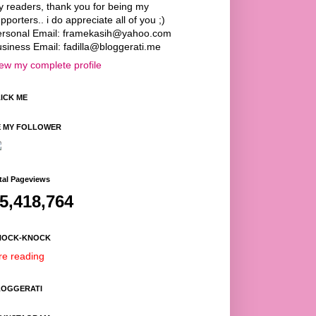
 readers, thank you for being my
pporters.. i do appreciate all of you ;)
ersonal Email: framekasih@yahoo.com
siness Email: fadilla@bloggerati.me
ew my complete profile
ICK ME
E MY FOLLOWER
tal Pageviews
5,418,764
NOCK-KNOCK
e reading
LOGGERATI