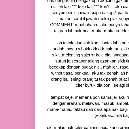
nak dengar dia belagak dpn aku..leh gak ak
ni.. 'eh laki *** keje kat *** kan?'... aku
senyum sinis jawab 'siapa cakap?' pastu 
makan sambil jawab muka plak senyum
COMMENT' muahahaha.. aku punya tahan nak
takyah lah nak buat muka-muka kerek mcm
oh tu tak kisahlah kan.. lantaklah kau
sudah..pastu sibukkkkkkkk nak tau laki 
sikit..melenting sajerrrr keje dia.. waa
suruh je sesaper tolong azankan sikit t
becakap dengan budak nie.. ntah ler.. ras
without asal periksa.. aku tak penah lah n
orang jer.. selagi orang tu tak penah buat
citer buruk dia pon.. selagi d
tempat keje, memana pon sama jer aku ras
dengar arahan, melawan, masuk lambat, ga
mana-mana.. taktau dah cara apa nak bagi k
je keluar... bila 
ok, malas nak citer panjang lagi.. kang or