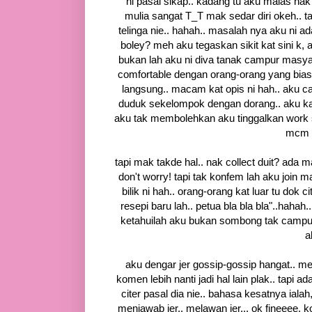
ni pasal sikap.. kadang tu aku malas nak
mulia sangat T_T mak sedar diri okeh.. tap
telinga nie.. hahah.. masalah nya aku ni a
boley? meh aku tegaskan sikit kat sini k
bukan lah aku ni diva tanak campur masya
comfortable dengan orang-orang yang biasa
langsung.. macam kat opis ni hah.. aku cam
duduk sekelompok dengan dorang.. aku kan
aku tak membolehkan aku tinggalkan work s
mcm 
tapi mak takde hal.. nak collect duit? ada 
don't worry! tapi tak konfem lah aku join 
bilik ni hah.. orang-orang kat luar tu dok c
resepi baru lah.. petua bla bla bla"..haha
ketahuilah aku bukan sombong tak campur
a
aku dengar jer gossip-gossip hangat.. me
komen lebih nanti jadi hal lain plak.. tapi 
citer pasal dia nie.. bahasa kesatnya iala
menjawab jer.. melawan jer... ok fineeee,