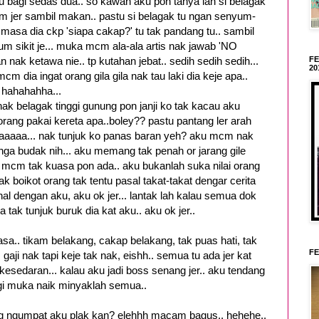
u bagi sedas dua.. so kawan aku pon tanya lah si belagak
 diam jer sambil makan.. pastu si belagak tu ngan senyum-
masa dia ckp 'siapa cakap?' tu tak pandang tu.. sambil
 sikit je... muka mcm ala-ala artis nak jawab 'NO
F
 ketawa nie.. tp kutahan jebat.. sedih sedih sedih...
20
 dia ingat orang gila gila nak tau laki dia keje apa..
hahahahha...
 nak belagak tinggi gunung pon janji ko tak kacau aku
orang pakai kereta apa..boley?? pastu pantang ler arah
aaaaaaaa... nak tunjuk ko panas baran yeh? aku mcm nak
inga budak nih... aku memang tak penah or jarang gile
a mcm tak kuasa pon ada.. aku bukanlah suka nilai orang
ak boikot orang tak tentu pasal takat-takat dengar cerita
 hal dengan aku, aku ok jer... lantak lah kalau semua dok
ia tak tunjuk buruk dia kat aku.. aku ok jer..
a.. tikam belakang, cakap belakang, tak puas hati, tak
FE
ji nak tapi keje tak nak, eishh.. semua tu ada jer kat
esedaran... kalau aku jadi boss senang jer.. aku tendang
bagi muka naik minyaklah semua..
ang ngumpat aku plak kan? elehhh macam bagus.. hehehe..