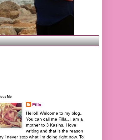
out Me
Filla
Hello!! Welcome to my blog..
You can call me Filla.. I am a
mother to 3 Kasihs. I love
writing and that is the reason
y i never stop what i'm doing right now. To