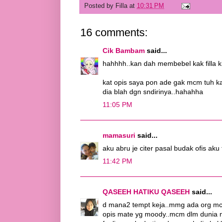
Posted by
Filla
at
10:31 PM
16 comments:
Cik Bambam
said...
hahhhh..kan dah membebel kak filla ki
kat opis saya pon ade gak mcm tuh kak
dia blah dgn sndirinya..hahahha
11:05 PM
mamasuri
said...
aku abru je citer pasal budak ofis aku 
11:42 PM
QASEEH HATIKU QASEEH
said...
d mana2 tempt keja..mmg ada org mcm tu
opis mate yg moody..mcm dlm dunia nie