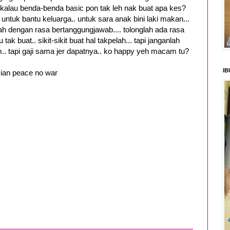
o kalau benda-benda basic pon tak leh nak buat apa kes?
ki untuk bantu keluarga.. untuk sara anak bini laki makan...
alah dengan rasa bertanggungjawab.... tolonglah ada rasa
tak buat.. sikit-sikit buat hal takpelah... tapi janganlah
m.. tapi gaji sama jer dapatnya.. ko happy yeh macam tu?
IB
ian peace no war