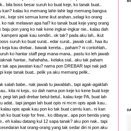
M
ek.. bila boss besar suruh ko buat keje, ko tanak buat..
 kan? kalau ko memang lahir-lahir lagi memang bangsa
ini.. keje sini semua kene ikut arahan..selagi ko orang
.. ko nak melawan apa hal? ko tanak buat keje yang orang
 baju pon yang ko nak kene ingkar-ingkar nie.. kalau dah
ampeni apak kau sendiri.. ok tak? pada aku lah.. ikut
boss suruh ko buat surat.. edar surat.. jawab call.. haa itu
keja kau drebar.. bawak kereta... paham? ni contohlah..
uruh ko hantar staff pegi mana-mana.. pastu ko leh jawab
nak hantar.. hahahaha.. kelaka sial.. aku tak paham
r tak apa jawatan kau? nama pon DREBAR tapi nak jadi
api keje tanak buat.. pelik ya aku memang pelik..
ak salah babe.. nak jawab tu jawablah.. tapi agak-agaklah
au.. kita ni keja.. so dah nama pon keje ko kene buat keje
, pegi lah jadi drebar betul-betul.. kalau keje PA, buat lah
 tu adat.. tapi jangan lah buat opis ni mcm opis apak kau..
. kalau opis apak kau pon ko tak buat camtu kan.. ni kan
DA
rah ko buat keje for free.. ko dibayar.. apa pon benda yang
je.. eh kalau datang kul 12 sapa tanak? aku pon nak.. tapi
kesedaran kat orang-orang yang tak sedar diri ni pon aku